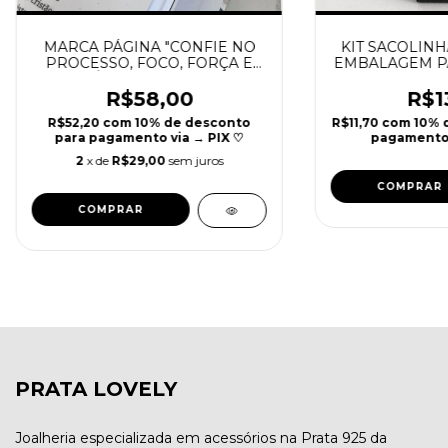
MARCA PÁGINA "CONFIE NO
KIT SACOLINHA
PROCESSO, FOCO, FORÇA E
EMBALAGEM P
FÉ." ♥ | REF PE805
R$58,00
R$1
R$52,20
com
10% de desconto
R$11,70
com
10% 
para pagamento via → PIX ♡
pagamento 
2
x de
R$29,00
sem juros
PRATA LOVELY
Joalheria especializada em acessórios na Prata 925 da