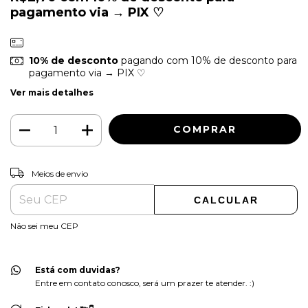
pagamento via → PIX ♡
10% de desconto
pagando com 10% de desconto para
pagamento via → PIX ♡
Ver mais detalhes
ALTERAR CEP
Entregas para o CEP:
Meios de envio
CALCULAR
Não sei meu CEP
Está com duvidas?
Entre em contato conosco, será um prazer te atender. :)