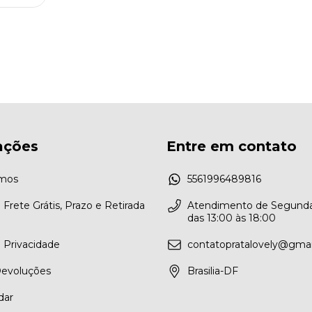
ações
Entre em contato
mos
5561996489816
e Frete Grátis, Prazo e Retirada
Atendimento de Segunda
das 13:00 às 18:00
e Privacidade
contatopratalovely@gma
Devoluções
Brasilia-DF
dar