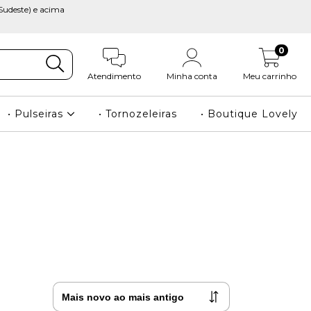
Sudeste) e acima
0
Atendimento
Minha conta
Meu carrinho
• Pulseiras
• Tornozeleiras
• Boutique Lovely