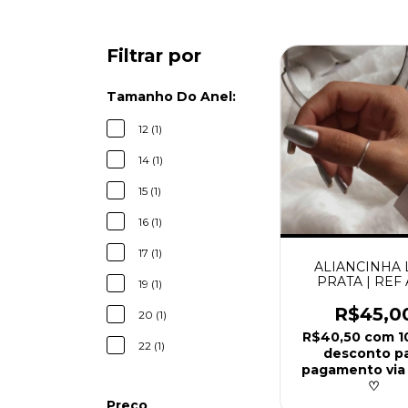
Filtrar por
Tamanho Do Anel:
12 (1)
14 (1)
15 (1)
16 (1)
17 (1)
ALIANCINHA 
PRATA | REF
19 (1)
R$45,0
20 (1)
R$40,50
com
1
22 (1)
desconto p
pagamento via
♡
Preço