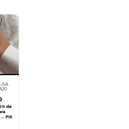
LISA
 A20
0
0% de
ara
 → PIX