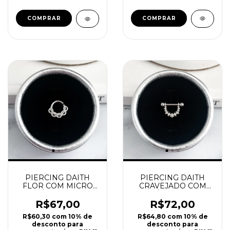
PIERCING DAITH
PIERCING DAITH
FLOR COM MICRO
CRAVEJADO COM
ZIRCÔNIAS PRATA
ZIRCÔNIAS PRATA
925 | REF P51
925 | REF P52
R$67,00
R$72,00
R$60,30
com
10% de
R$64,80
com
10% de
desconto para
desconto para