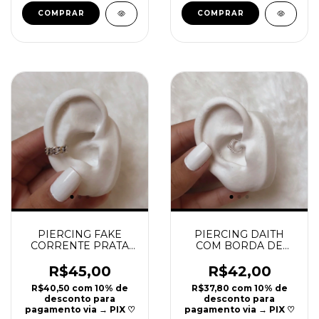
PIERCING DAITH
PIERCING FAKE
COM BORDA DE
CORRENTE PRATA
BOLINHAS E PONTO
925 | REF P43
DE LUZ PRATA 925 |
R$42,00
R$45,00
REF P48
R$37,80
com
10% de
R$40,50
com
10% de
desconto para
desconto para
pagamento via → PIX ♡
pagamento via → PIX ♡