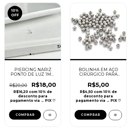
10
%
OFF
PIERCING NARIZ
BOLINHA EM AÇO
PONTO DE LUZ 1MM
CIRÚRGICO PARA
| REF P31
PIERCING | UNIDADE
R$18,00
R$5,00
R$20,00
R$16,20
com
10% de
R$4,50
com
10% de
desconto para
desconto para
pagamento via → PIX ♡
pagamento via → PIX ♡