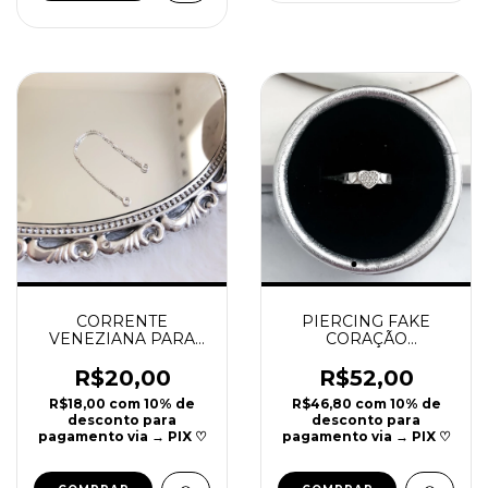
CORRENTE
PIERCING FAKE
VENEZIANA PARA
CORAÇÃO
PIERCING PRATA 925
CRAVEJADO COM
| REF P87
ZIRCÔNIAS PRATA
R$20,00
R$52,00
925 | 1CM | REF P10
R$18,00
com
10% de
R$46,80
com
10% de
desconto para
desconto para
pagamento via → PIX ♡
pagamento via → PIX ♡