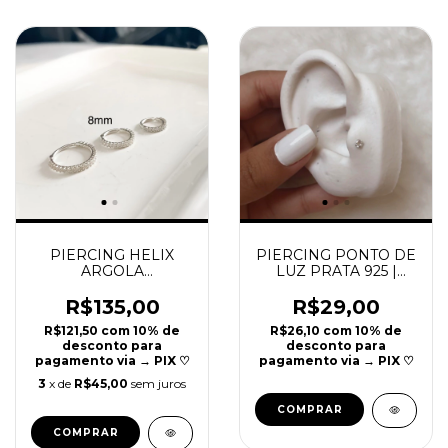
PIERCING HELIX
PIERCING PONTO DE
ARGOLA
LUZ PRATA 925 |
ARTICULADA PRATA
8MM | REF P591
925 | 8MM | REF P30
R$135,00
R$29,00
R$121,50
com
10% de
R$26,10
com
10% de
desconto para
desconto para
pagamento via → PIX ♡
pagamento via → PIX ♡
3
x de
R$45,00
sem juros
COMPRAR