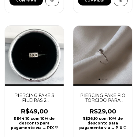
PIERCING FAKE 3
PIERCING FAKE FIO
FILEIRAS 2
TORCIDO PARA
CRAVEJADAS e 1 DE
CARTILAGEM COM
BOLINHAS PRATA
PONTO LUZ PRATA
R$49,00
R$29,00
925 | 8CM | REF P13
925 | 1CM | REF P28
R$44,10
com
10% de
R$26,10
com
10% de
desconto para
desconto para
pagamento via → PIX ♡
pagamento via → PIX ♡