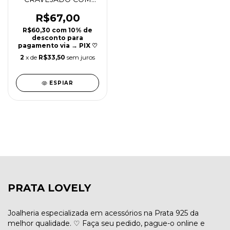
ZIRCONIAS PRATA
925 | 8MM | REF P154
R$67,00
R$60,30
com
10% de
desconto para
pagamento via → PIX ♡
2
x de
R$33,50
sem juros
ESPIAR
PRATA LOVELY
Joalheria especializada em acessórios na Prata 925 da
melhor qualidade. ♡ Faça seu pedido, pague-o online e