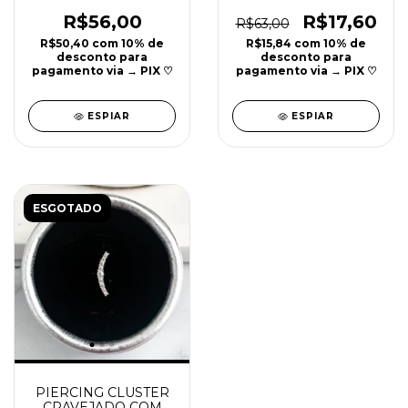
COM ZIRCÔNIAS
COM ZIRCONIAS
PRATA 925 | 7MM |
PRATA 925 | 8MM |
R$56,00
R$17,60
R$63,00
REF P12
REF P14
R$50,40
com
10% de
R$15,84
com
10% de
desconto para
desconto para
pagamento via → PIX ♡
pagamento via → PIX ♡
ESPIAR
ESPIAR
ESGOTADO
PIERCING CLUSTER
CRAVEJADO COM