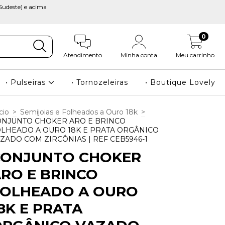
Sudeste) e acima
0
Atendimento
Minha conta
Meu carrinho
• Pulseiras
• Tornozeleiras
• Boutique Lovely
cio
>
Semijoias e Folheados a Ouro 18k
>
ONJUNTO CHOKER ARO E BRINCO
LHEADO A OURO 18K E PRATA ORGÂNICO
ZADO COM ZIRCÔNIAS | REF CEB5946-1
CONJUNTO CHOKER
RO E BRINCO
FOLHEADO A OURO
8K E PRATA