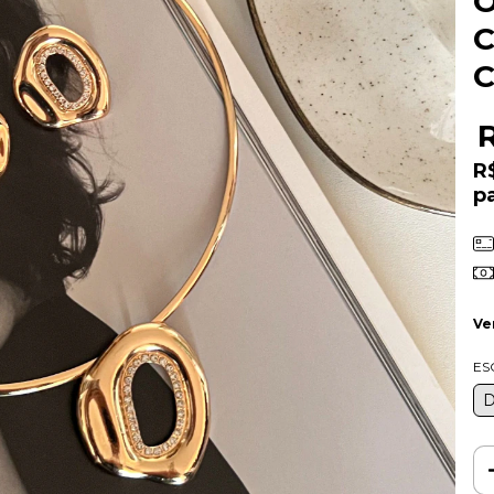
C
C
R
p
Ve
ES