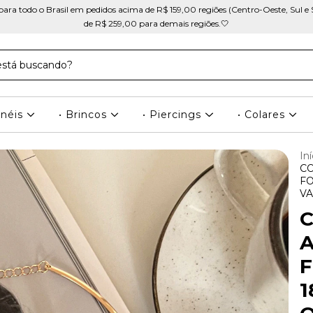
ra todo o Brasil em pedidos acima de R$ 159,00 regiões (Centro-Oeste, Sul e 
de R$ 259,00 para demais regiões.🤍
Anéis
• Brincos
• Piercings
• Colares
Iní
C
FO
VA
A
1