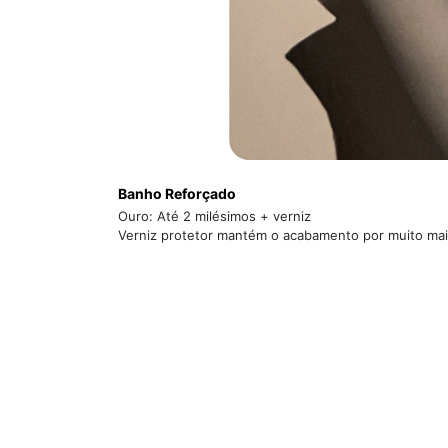
Banho Reforçado
Ouro: Até 2 milésimos + verniz
Verniz protetor mantém o acabamento por muito ma
Elegância e versatilidade em uma única peça. O An
design moderno e minimalista, perfeito para compor 
Seu formato regulável proporciona maior confor
acabamento liso garante um visual delicado e atem
trazendo charme e personalidade ao seu estilo.
✔ Design moderno e elegante
✔ Modelo regulável para melhor ajuste
✔ Acabamento liso e sofisticado