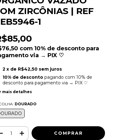
ORGÂNICO VAZADO
OM ZIRCÔNIAS | REF
EB5946-1
R$85,00
$76,50
com
10% de desconto para
agamento via → PIX ♡
2
x de
R$42,50
sem juros
10% de desconto
pagando com 10% de
desconto para pagamento via → PIX ♡
r mais detalhes
COLHA:
DOURADO
DOURADO