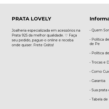
PRATA LOVELY
Inform
• Quem So
Joalheria especializada em acessórios na
Prata 925 da melhor qualidade. ♡ Faça
• Política d
seu pedido, pague-o online e receba
de Pe
onde quiser. Frete Grátis!
• Política d
• Trocas e 
• Como Cui
• Garantia
• Sua prata 
• Tabela de