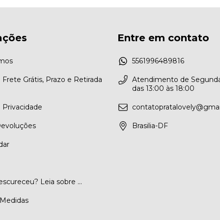
ações
Entre em contato
mos
5561996489816
e Frete Grátis, Prazo e Retirada
Atendimento de Segunda
das 13:00 às 18:00
e Privacidade
contatopratalovely@gma
Devoluções
Brasilia-DF
dar
escureceu? Leia sobre ...
 Medidas