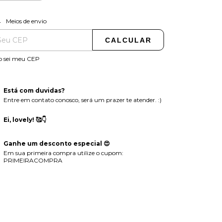
ALTERAR CEP
regas para o CEP:
Meios de envio
CALCULAR
o sei meu CEP
Está com duvidas?
Entre em contato conosco, será um prazer te atender. :)
Ei, lovely! 🥰👇
Ganhe um desconto especial 😍
Em sua primeira compra utilize o cupom:
PRIMEIRACOMPRA