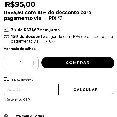
R$95,00
R$85,50
com
10% de desconto para
pagamento via → PIX ♡
3
x de
R$31,67
sem juros
10% de desconto
pagando com 10% de desconto para
pagamento via → PIX ♡
Ver mais detalhes
ALTERAR CEP
Entregas para o CEP:
Meios de envio
CALCULAR
Não sei meu CEP
Está com duvidas?