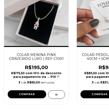
COLAR MENINA PINK
COLAR PÉROLA
CRAVEJADO LUXO | REF C1001
40CM + 5CM 
R$195,00
R$9
R$175,50
com
10% de desconto
R$85,50
com
1
para pagamento via → PIX ♡
para pagament
3
x de
R$65,00
sem juros
3
x de
R$31,