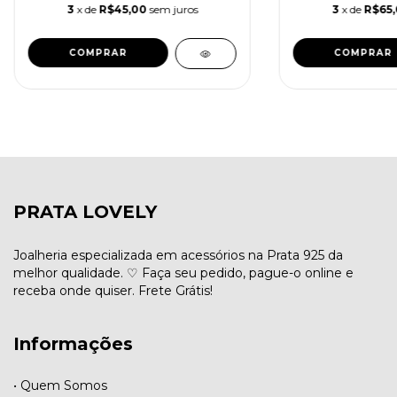
3
x de
R$45,00
sem juros
3
x de
R$65
PRATA LOVELY
Joalheria especializada em acessórios na Prata 925 da
melhor qualidade. ♡ Faça seu pedido, pague-o online e
receba onde quiser. Frete Grátis!
Informações
• Quem Somos