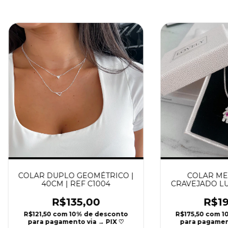
COLAR DUPLO GEOMÉTRICO |
COLAR ME
40CM | REF C1004
CRAVEJADO LUX
R$135,00
R$19
R$121,50
com
10% de desconto
R$175,50
com
1
para pagamento via → PIX ♡
para pagament