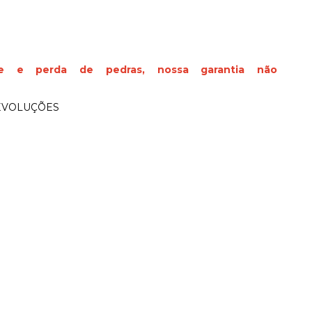
nte
e
perda de pedras
, nossa garantia
não
DEVOLUÇÕES