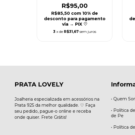
00
R$95,00
10% de
R$85,50
com
10% de
agamento
desconto para pagamento
de
♡
via → PIX ♡
 juros
3
x de
R$31,67
sem juros
PRATA LOVELY
Inform
• Quem So
Joalheria especializada em acessórios na
Prata 925 da melhor qualidade. ♡ Faça
• Política d
seu pedido, pague-o online e receba
de Pe
onde quiser. Frete Grátis!
• Política d