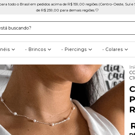
ra todo o Brasil em pedidos acima de R$ 159,00 regiões (Centro-Oeste, Sul e 
de R$ 259,00 para demais regiões.🤍
Anéis
• Brincos
• Piercings
• Colares
Iní
CO
C1
P
R