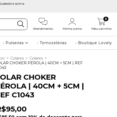
Sudeste) e acima
0
Atendimento
Minha conta
Meu carrinho
• Pulseiras
• Tornozeleiras
• Boutique Lovely
cio
>
Colares
>
Colares
>
LAR CHOKER PÉROLA | 40CM + 5CM | REF
043
COLAR CHOKER
ÉROLA | 40CM + 5CM |
EF C1043
R$95,00