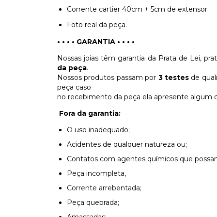
Corrente cartier 40cm + 5cm de extensor.
Foto real da peça.
• • • • GARANTIA
• • • •
Nossas joias têm garantia da Prata de Lei, pra
da peça
.
Nossos produtos passam por
3 testes
de quali
peça caso
no recebimento da peça ela apresente algum de
Fora da garantia:
O uso inadequado;
Acidentes de qualquer natureza ou;
Contatos com agentes químicos que possam 
Peça incompleta,
Corrente arrebentada;
Peça quebrada;
Amassadas;