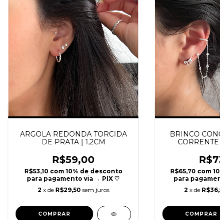
ARGOLA REDONDA TORCIDA
BRINCO CON
DE PRATA | 1,2CM
CORRENTE |
R$59,00
R$7
R$53,10
com
10% de desconto
R$65,70
com
1
para pagamento via → PIX ♡
para pagament
2
x de
R$29,50
sem juros
2
x de
R$36