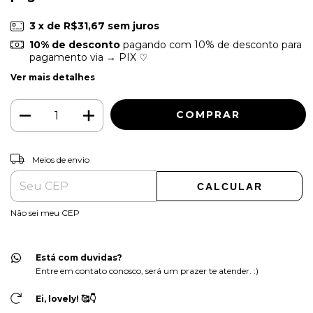
3
x de
R$31,67
sem juros
10% de desconto
pagando com 10% de desconto para
pagamento via → PIX ♡
Ver mais detalhes
ALTERAR CEP
Entregas para o CEP:
Meios de envio
CALCULAR
Não sei meu CEP
Está com duvidas?
Entre em contato conosco, será um prazer te atender. :)
Ei, lovely! 🥰👇