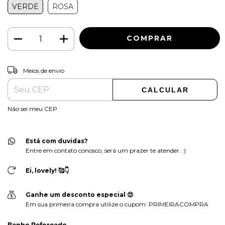
VERDE
ROSA
ALTERAR CEP
Entregas para o CEP:
Meios de envio
CALCULAR
Não sei meu CEP
Está com duvidas?
Entre em contato conosco, será um prazer te atender. :)
Ei, lovely! 🥰👇
Ganhe um desconto especial 😍
Em sua primeira compra utilize o cupom: PRIMEIRACOMPRA
Banho Reforçado