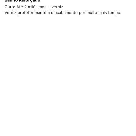
Ouro: Até 2 milésimos + verniz
Verniz protetor mantém o acabamento por muito mais tempo.
Elegância e versatilidade em uma única peça. O Anel Regulável
Folheado a Ouro 18K e Prata Fios Lisos possui um design moderno
e minimalista, perfeito para compor produções sofisticadas no dia
a dia ou em ocasiões especiais.
Seu formato regulável proporciona maior conforto e adaptação a
diferentes tamanhos de dedo, enquanto o acabamento liso
garante um visual delicado e atemporal. Uma joia que combina
facilmente com outros acessórios, trazendo charme e
personalidade ao seu estilo.
✔ Design moderno e elegante
✔ Modelo regulável para melhor ajuste
✔ Acabamento liso e sofisticado
✔ Folheado a Ouro 18K e Prata
✔ Ideal para uso diário ou para presentear
Uma peça indispensável para quem valoriza beleza, praticidade e
sofisticação.