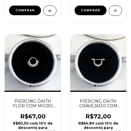
PIERCING DAITH
PIERCING DAITH
FLOR COM MICRO
CRAVEJADO COM
ZIRCÔNIAS PRATA
ZIRCÔNIAS PRATA
925 | REF P51
925 | REF P52
R$67,00
R$72,00
R$60,30
com
10% de
R$64,80
com
10% de
desconto para
desconto para