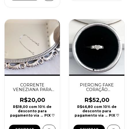
CORRENTE
PIERCING FAKE
VENEZIANA PARA
CORAÇÃO
PIERCING PRATA 925
CRAVEJADO COM
| REF P87
ZIRCÔNIAS PRATA
R$20,00
R$52,00
925 | 1CM | REF P10
R$18,00
com
10% de
R$46,80
com
10% de
desconto para
desconto para
pagamento via → PIX ♡
pagamento via → PIX ♡