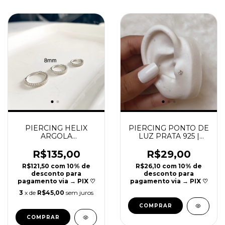
PIERCING HELIX
PIERCING PONTO DE
ARGOLA
LUZ PRATA 925 |
ARTICULADA PRATA
8MM | REF P591
925 | 8MM | REF P30
R$135,00
R$29,00
R$121,50
com
10% de
R$26,10
com
10% de
desconto para
desconto para
pagamento via → PIX ♡
pagamento via → PIX ♡
3
x de
R$45,00
sem juros
COMPRAR