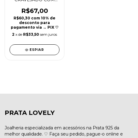
ZIRCONIAS PRATA
925 | 8MM | REF P154
R$67,00
R$60,30
com
10% de
desconto para
pagamento via → PIX ♡
2
x de
R$33,50
sem juros
ESPIAR
PRATA LOVELY
Joalheria especializada em acessórios na Prata 925 da
melhor qualidade. ♡ Faça seu pedido, pague-o online e