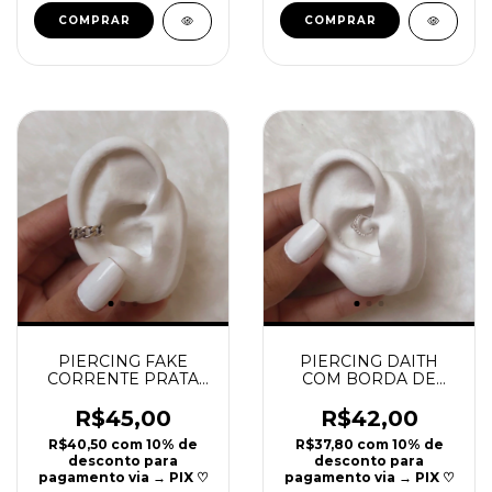
PIERCING DAITH
PIERCING FAKE
COM BORDA DE
CORRENTE PRATA
BOLINHAS E PONTO
925 | REF P43
DE LUZ PRATA 925 |
R$42,00
R$45,00
REF P48
R$37,80
com
10% de
R$40,50
com
10% de
desconto para
desconto para
pagamento via → PIX ♡
pagamento via → PIX ♡