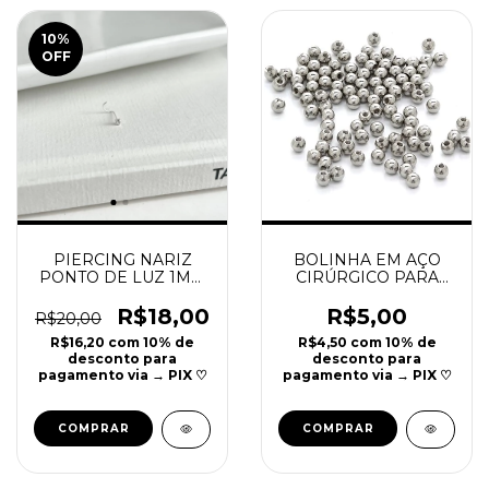
10
%
OFF
PIERCING NARIZ
BOLINHA EM AÇO
PONTO DE LUZ 1MM
CIRÚRGICO PARA
| REF P31
PIERCING | UNIDADE
R$18,00
R$5,00
R$20,00
R$16,20
com
10% de
R$4,50
com
10% de
desconto para
desconto para
pagamento via → PIX ♡
pagamento via → PIX ♡