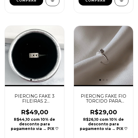
PIERCING FAKE 3
PIERCING FAKE FIO
FILEIRAS 2
TORCIDO PARA
CRAVEJADAS e 1 DE
CARTILAGEM COM
BOLINHAS PRATA
PONTO LUZ PRATA
R$49,00
R$29,00
925 | 8CM | REF P13
925 | 1CM | REF P28
R$44,10
com
10% de
R$26,10
com
10% de
desconto para
desconto para
pagamento via → PIX ♡
pagamento via → PIX ♡