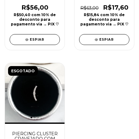
COM ZIRCÔNIAS
COM ZIRCONIAS
PRATA 925 | 7MM |
PRATA 925 | 8MM |
R$56,00
R$17,60
R$63,00
REF P12
REF P14
R$50,40
com
10% de
R$15,84
com
10% de
desconto para
desconto para
pagamento via → PIX ♡
pagamento via → PIX ♡
ESPIAR
ESPIAR
ESGOTADO
PIERCING CLUSTER
CRAVEJADO COM